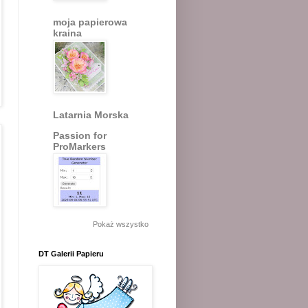
moja papierowa
kraina
Latarnia Morska
Passion for
ProMarkers
Pokaż wszystko
DT Galerii Papieru