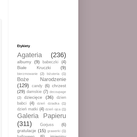
Etykiety
Agateria
(236)
albumy
(9)
babeczki
(4)
Białe Kruczki
(9)
bierzmowanie
(2)
biżuteria
(1)
Boże Narodzenie
(129)
chrzest
candy
(6)
(29)
damskie
(7)
decoupage
dziecięce
(36)
dzien
(2)
babci
(4)
dzień dziadka
(1)
dzień matki
(4)
dzień ojca
(1)
Galeria Papieru
(311)
Gorjuss
(6)
gratulacje
(15)
grawerki
(1)
imieniny
halloween
(6)