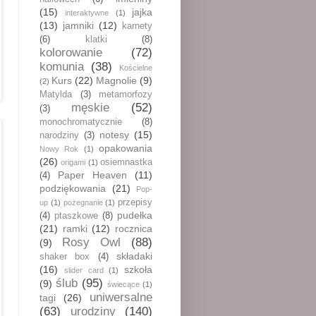
(15)
jajka
interaktywne
(1)
(13)
jamniki
(12)
karnety
(6)
klatki
(8)
kolorowanie
(72)
komunia
(38)
Kościelne
Kurs
(22)
Magnolie
(9)
(2)
Matylda
(3)
metamorfozy
męskie
(52)
(3)
monochromatycznie
(8)
notesy
(15)
narodziny
(3)
opakowania
Nowy Rok
(1)
(26)
osiemnastka
origami
(1)
Paper Heaven
(11)
(4)
podziękowania
(21)
Pop-
przepisy
up
(1)
pożegnanie
(1)
pudełka
(4)
ptaszkowe
(8)
(21)
ramki
(12)
rocznica
Rosy Owl
(88)
(9)
składaki
shaker box
(4)
(16)
szkoła
slider card
(1)
ślub
(95)
(9)
świecące
(1)
uniwersalne
tagi
(26)
(63)
urodziny
(140)