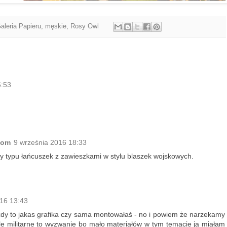
aleria Papieru
,
męskie
,
Rosy Owl
5:53
com
9 września 2016 18:33
ty typu łańcuszek z zawieszkami w stylu blaszek wojskowych.
16 13:43
dy to jakas grafika czy sama montowałaś - no i powiem że narzekamy
le militarne to wyzwanie bo mało materiałów w tym temacie ja miałam