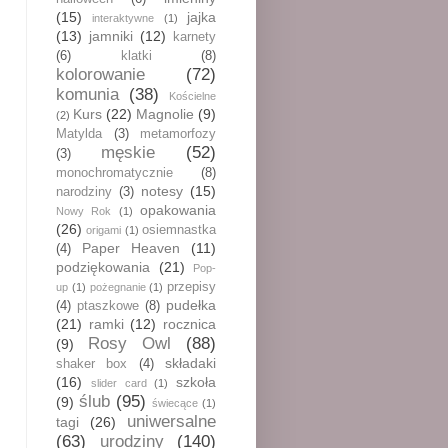
(15)
jajka
interaktywne
(1)
(13)
jamniki
(12)
karnety
(6)
klatki
(8)
kolorowanie
(72)
komunia
(38)
Kościelne
Kurs
(22)
Magnolie
(9)
(2)
Matylda
(3)
metamorfozy
męskie
(52)
(3)
monochromatycznie
(8)
notesy
(15)
narodziny
(3)
opakowania
Nowy Rok
(1)
(26)
osiemnastka
origami
(1)
Paper Heaven
(11)
(4)
podziękowania
(21)
Pop-
przepisy
up
(1)
pożegnanie
(1)
pudełka
(4)
ptaszkowe
(8)
(21)
ramki
(12)
rocznica
Rosy Owl
(88)
(9)
składaki
shaker box
(4)
(16)
szkoła
slider card
(1)
ślub
(95)
(9)
świecące
(1)
uniwersalne
tagi
(26)
(63)
urodziny
(140)