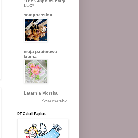
*The Graphics Fairy
LLC*
scrappassion
moja papierowa
kraina
Latarnia Morska
Pokaż wszystko
DT Galerii Papieru