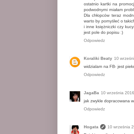
ostatnio kartki na promo
podwodnymi miałam proble
Dla chłopców teraz modne
warto by pomyśleć o takich
i inne księżniczki czy kuc
jest pole do popisu :)
Odpowiedz
Koraliki Beaty
10 wrześn
widzialam na FB- jest piek
Odpowiedz
JagaBa
10 września 2016
jak zwykle dopracowana w
Odpowiedz
Hogata
10 września 