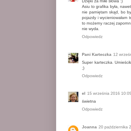
Dzięki za miłe słowa :)
Asiu to grafika była, naw
nie pamiętam skąd, bo b
pojazdy i wycieniowałam tr
to możemy raczej zapomnie
nie wyda.
Odpowiedz
Pani Karteczka
12 wrześ
Super karteczka. Umieścił
;)
Odpowiedz
el
15 września 2016 10:0
świetna
Odpowiedz
Joanna
20 października 