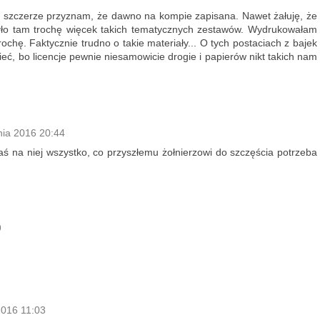
et szczerze przyznam, że dawno na kompie zapisana. Nawet żałuję, że
yło tam trochę więcek takich tematycznych zestawów. Wydrukowałam
ochę. Faktycznie trudno o takie materiały... O tych postaciach z bajek
ć, bo licencje pewnie niesamowicie drogie i papierów nikt takich nam
nia 2016 20:44
aś na niej wszystko, co przyszłemu żołnierzowi do szczęścia potrzeba
9
2016 11:03