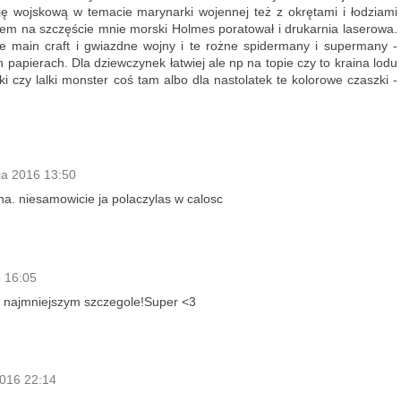
cję wojskową w temacie marynarki wojennej też z okrętami i łodziami
m na szczęście mnie morski Holmes poratował i drukarnia laserowa.
 main craft i gwiazdne wojny i te rożne spidermany i supermany -
 papierach. Dla dziewczynek łatwiej ale np na topie czy to kraina lodu
yki czy lalki monster coś tam albo dla nastolatek te kolorowe czaszki -
ia 2016 13:50
na. niesamowicie ja polaczylas w calosc
 16:05
 najmniejszym szczegole!Super <3
2016 22:14