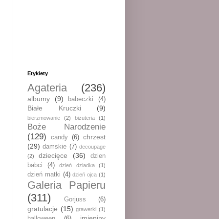
Etykiety
Agateria
(236)
albumy
(9)
babeczki
(4)
Białe Kruczki
(9)
bierzmowanie
(2)
biżuteria
(1)
Boże Narodzenie
(129)
chrzest
candy
(6)
(29)
damskie
(7)
decoupage
dziecięce
(36)
dzien
(2)
babci
(4)
dzień dziadka
(1)
dzień matki
(4)
dzień ojca
(1)
Galeria Papieru
(311)
Gorjuss
(6)
gratulacje
(15)
grawerki
(1)
imieniny
halloween
(6)